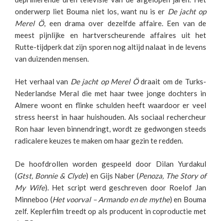
onderwerp liet Bouma niet los, want nu is er
De jacht op
Merel Ö
, een drama over dezelfde affaire. Een van de
meest pijnlijke en hartverscheurende affaires uit het
Rutte-tijdperk dat zijn sporen nog altijd nalaat in de levens
van duizenden mensen.
Het verhaal van
De jacht op Merel Ö
draait om de Turks-
Nederlandse Meral die met haar twee jonge dochters in
Almere woont en flinke schulden heeft waardoor er veel
stress heerst in haar huishouden. Als sociaal rechercheur
Ron haar leven binnendringt, wordt ze gedwongen steeds
radicalere keuzes te maken om haar gezin te redden.
De hoofdrollen worden gespeeld door Dilan Yurdakul
(
Gtst, Bonnie & Clyde
) en Gijs Naber (
Penoza, The Story of
My Wife
). Het script werd geschreven door Roelof Jan
Minneboo (
Het voorval – Armando en de mythe
) en Bouma
zelf. Keplerfilm treedt op als producent in coproductie met