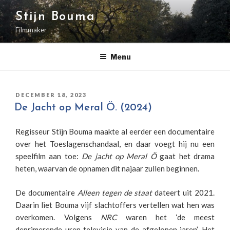
Naar
Stijn Bouma
de
inhoud
Filmmaker
springen
Menu
GEPLAATST
DECEMBER 18, 2023
OP
De Jacht op Meral Ö. (2024)
Regisseur Stijn Bouma maakte al eerder een documentaire
over het Toeslagenschandaal, en daar voegt hij nu een
speelfilm aan toe:
De jacht op Meral Ö
gaat het drama
heten, waarvan de opnamen dit najaar zullen beginnen.
De documentaire
Alleen tegen de staat
dateert uit 2021.
Daarin liet Bouma vijf slachtoffers vertellen wat hen was
overkomen. Volgens
NRC
waren het ‘de meest
deprimerende uren televisie van de afgelopen jaren’. Het