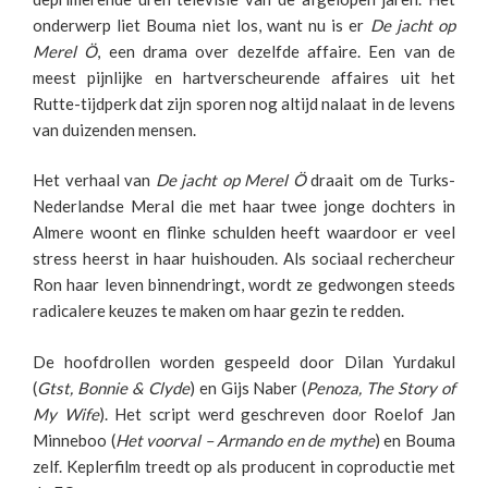
onderwerp liet Bouma niet los, want nu is er
De jacht op
Merel Ö
, een drama over dezelfde affaire. Een van de
meest pijnlijke en hartverscheurende affaires uit het
Rutte-tijdperk dat zijn sporen nog altijd nalaat in de levens
van duizenden mensen.
Het verhaal van
De jacht op Merel Ö
draait om de Turks-
Nederlandse Meral die met haar twee jonge dochters in
Almere woont en flinke schulden heeft waardoor er veel
stress heerst in haar huishouden. Als sociaal rechercheur
Ron haar leven binnendringt, wordt ze gedwongen steeds
radicalere keuzes te maken om haar gezin te redden.
De hoofdrollen worden gespeeld door Dilan Yurdakul
(
Gtst, Bonnie & Clyde
) en Gijs Naber (
Penoza, The Story of
My Wife
). Het script werd geschreven door Roelof Jan
Minneboo (
Het voorval – Armando en de mythe
) en Bouma
zelf. Keplerfilm treedt op als producent in coproductie met