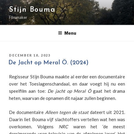
Naar
Stijn Bouma
de
inhoud
Filmmaker
springen
Menu
GEPLAATST
DECEMBER 18, 2023
OP
De Jacht op Meral Ö. (2024)
Regisseur Stijn Bouma maakte al eerder een documentaire
over het Toeslagenschandaal, en daar voegt hij nu een
speelfilm aan toe:
De jacht op Meral Ö
gaat het drama
heten, waarvan de opnamen dit najaar zullen beginnen.
De documentaire
Alleen tegen de staat
dateert uit 2021.
Daarin liet Bouma vijf slachtoffers vertellen wat hen was
overkomen. Volgens
NRC
waren het ‘de meest
deprimerende uren televisie van de afgelopen jaren’. Het